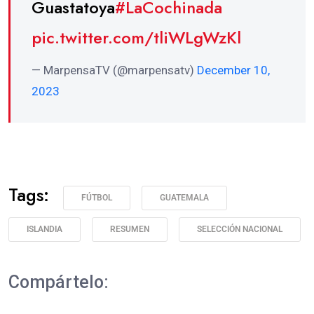
Guastatoya
#LaCochinada
pic.twitter.com/tliWLgWzKl
— MarpensaTV (@marpensatv)
December 10,
2023
Tags:
FÚTBOL
GUATEMALA
ISLANDIA
RESUMEN
SELECCIÓN NACIONAL
Compártelo: