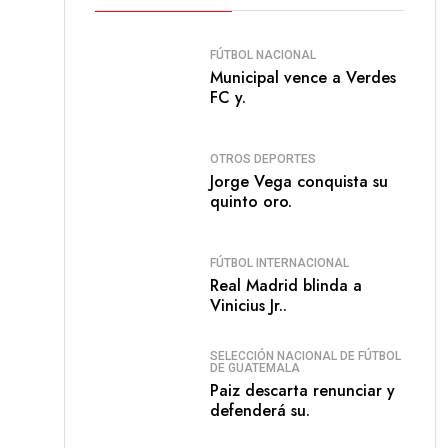
FÚTBOL NACIONAL
Municipal vence a Verdes
FC y.
OTROS DEPORTES
Jorge Vega conquista su
quinto oro.
FÚTBOL INTERNACIONAL
Real Madrid blinda a
Vinicius Jr..
SELECCIÓN NACIONAL DE FÚTBOL
DE GUATEMALA
Paiz descarta renunciar y
defenderá su.