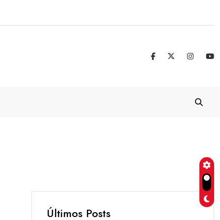
Real Madrid blinda a Vinicius Jr. hasta 
Últimos Posts