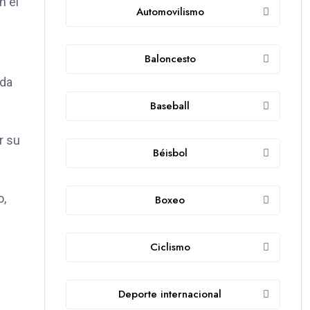
n el
Automovilismo
Baloncesto
ada
Baseball
r su
Béisbol
o,
Boxeo
Ciclismo
Deporte internacional