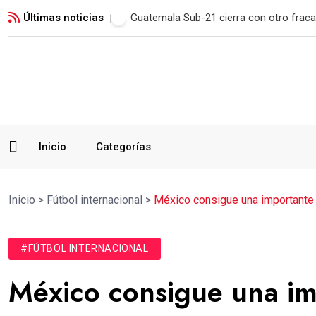
Últimas noticias
Municipal remonta en San Marcos y man
Inicio
Categorías
Inicio
>
Fútbol internacional
>
México consigue una importante vi
#FÚTBOL INTERNACIONAL
México consigue una imp