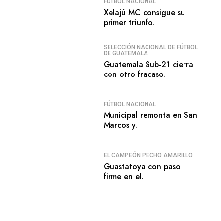
FÚTBOL NACIONAL
Xelajú MC consigue su
primer triunfo.
SELECCIÓN NACIONAL DE FÚTBOL
DE GUATEMALA
Guatemala Sub-21 cierra
con otro fracaso.
FÚTBOL NACIONAL
Municipal remonta en San
Marcos y.
EL CAMPEÓN PECHO AMARILLO
Guastatoya con paso
firme en el.