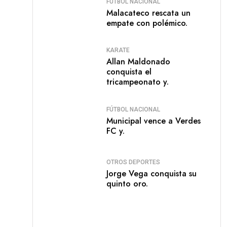
FÚTBOL NACIONAL
Malacateco rescata un
empate con polémico.
KARATE
Allan Maldonado
conquista el
tricampeonato y.
FÚTBOL NACIONAL
Municipal vence a Verdes
FC y.
OTROS DEPORTES
Jorge Vega conquista su
quinto oro.