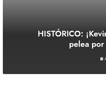
HISTÓRICO: ¡Kevin 
pelea por
J