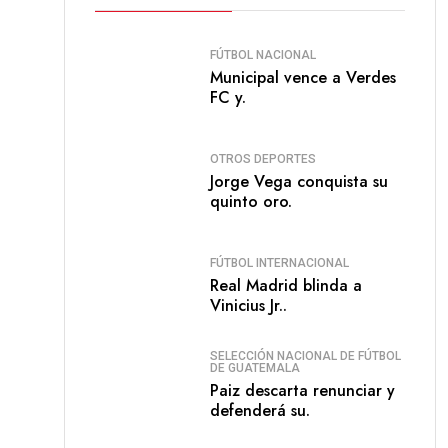
FÚTBOL NACIONAL
Municipal vence a Verdes
FC y.
OTROS DEPORTES
Jorge Vega conquista su
quinto oro.
FÚTBOL INTERNACIONAL
Real Madrid blinda a
Vinicius Jr..
SELECCIÓN NACIONAL DE FÚTBOL
DE GUATEMALA
Paiz descarta renunciar y
defenderá su.