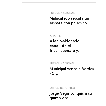
FÚTBOL NACIONAL
Malacateco rescata un
empate con polémico.
KARATE
Allan Maldonado
conquista el
tricampeonato y.
FÚTBOL NACIONAL
Municipal vence a Verdes
FC y.
OTROS DEPORTES
Jorge Vega conquista su
quinto oro.