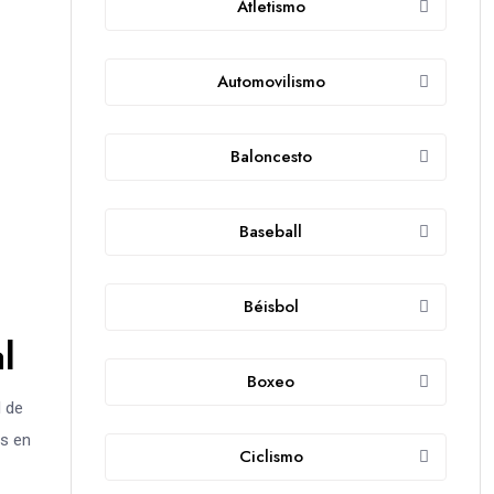
Atletismo
Automovilismo
Baloncesto
Baseball
Béisbol
l
Boxeo
l de
es en
Ciclismo