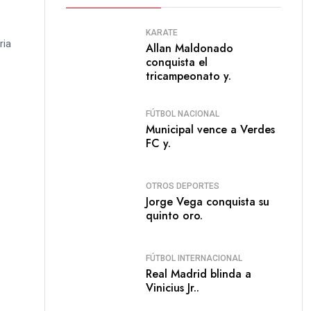
KARATE
ria
Allan Maldonado
conquista el
tricampeonato y.
FÚTBOL NACIONAL
Municipal vence a Verdes
FC y.
OTROS DEPORTES
Jorge Vega conquista su
quinto oro.
FÚTBOL INTERNACIONAL
Real Madrid blinda a
Vinicius Jr..