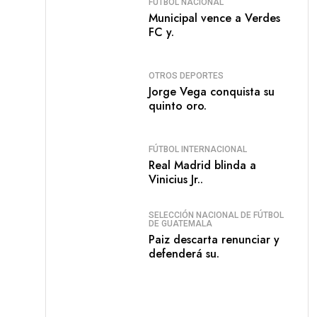
FÚTBOL NACIONAL
Municipal vence a Verdes
FC y.
OTROS DEPORTES
Jorge Vega conquista su
quinto oro.
FÚTBOL INTERNACIONAL
Real Madrid blinda a
Vinicius Jr..
SELECCIÓN NACIONAL DE FÚTBOL
DE GUATEMALA
Paiz descarta renunciar y
defenderá su.