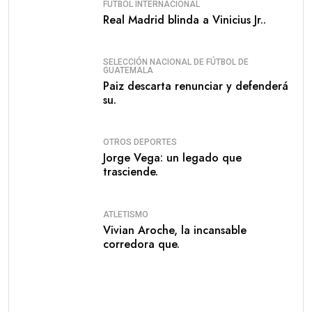
FÚTBOL INTERNACIONAL
Real Madrid blinda a Vinicius Jr..
SELECCIÓN NACIONAL DE FÚTBOL DE
GUATEMALA
Paiz descarta renunciar y defenderá
su.
OTROS DEPORTES
Jorge Vega: un legado que
trasciende.
ATLETISMO
Vivian Aroche, la incansable
corredora que.