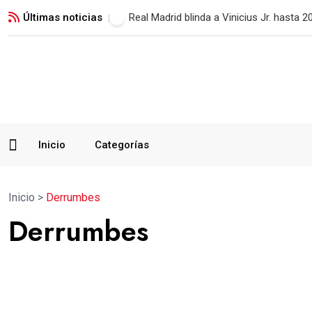
Últimas noticias
Paiz descarta renunciar y defenderá su 
Inicio
Categorías
Inicio
>
Derrumbes
Derrumbes