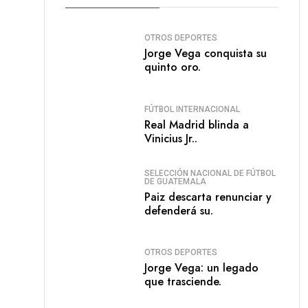
OTROS DEPORTES
Jorge Vega conquista su
quinto oro.
FÚTBOL INTERNACIONAL
Real Madrid blinda a
Vinicius Jr..
SELECCIÓN NACIONAL DE FÚTBOL
DE GUATEMALA
Paiz descarta renunciar y
defenderá su.
OTROS DEPORTES
Jorge Vega: un legado
que trasciende.