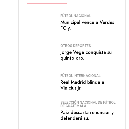
FÚTBOL NACIONAL
Municipal vence a Verdes
FC y.
OTROS DEPORTES
Jorge Vega conquista su
quinto oro.
FÚTBOL INTERNACIONAL
Real Madrid blinda a
Vinicius Jr..
SELECCIÓN NACIONAL DE FÚTBOL
DE GUATEMALA
Paiz descarta renunciar y
defenderá su.