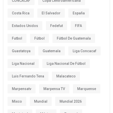
CONCACAF
Copa Centroamericana
Costa Rica
El Salvador
España
Estados Unidos
Fedefut
FIFA
Futbol
Fútbol
Fútbol De Guatemala
Guastatoya
Guatemala
Liga Concacaf
Liga Nacional
Liga Nacional De Fútbol
Luis Fernando Tena
Malacateco
Marpensatv
Marpensa TV
Marquense
Mixco
Mundial
Mundial 2026