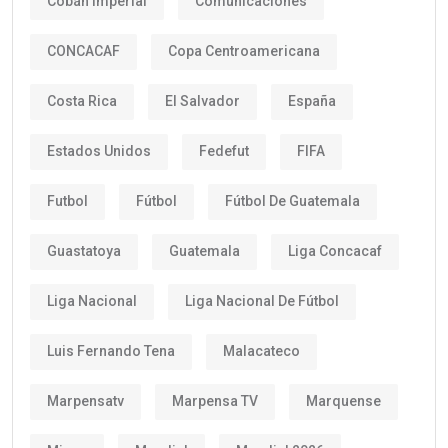
Cobán Imperial
Comunicaciones
CONCACAF
Copa Centroamericana
Costa Rica
El Salvador
España
Estados Unidos
Fedefut
FIFA
Futbol
Fútbol
Fútbol De Guatemala
Guastatoya
Guatemala
Liga Concacaf
Liga Nacional
Liga Nacional De Fútbol
Luis Fernando Tena
Malacateco
Marpensatv
Marpensa TV
Marquense