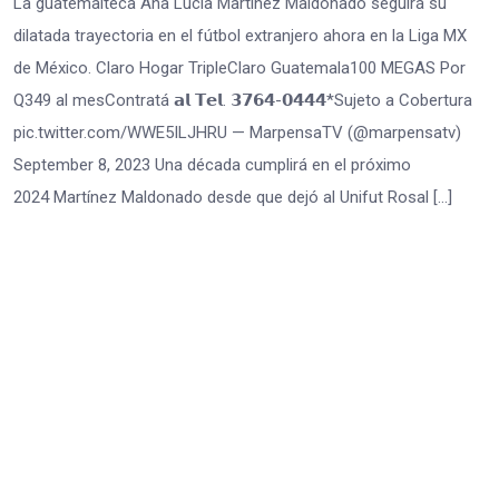
La guatemalteca Ana Lucía Martínez Maldonado seguirá su
dilatada trayectoria en el fútbol extranjero ahora en la Liga MX
de México. Claro Hogar TripleClaro Guatemala100 MEGAS Por
Q349 al mesContratá 𝗮𝗹 𝗧𝗲𝗹. 𝟯𝟳𝟲𝟰-𝟬𝟰𝟰𝟰*Sujeto a Cobertura
pic.twitter.com/WWE5ILJHRU — MarpensaTV (@marpensatv)
September 8, 2023 Una década cumplirá en el próximo
2024 Martínez Maldonado desde que dejó al Unifut Rosal […]