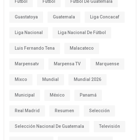
Futbol
Fútbol
Fútbol De Guatemala
Guastatoya
Guatemala
Liga Concacaf
Liga Nacional
Liga Nacional De Fútbol
Luis Fernando Tena
Malacateco
Marpensatv
Marpensa TV
Marquense
Mixco
Mundial
Mundial 2026
Municipal
México
Panamá
Real Madrid
Resumen
Selección
Selección Nacional De Guatemala
Televisión