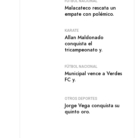
FÚTBOL NACIONAL
Malacateco rescata un
empate con polémico.
KARATE
Allan Maldonado
conquista el
tricampeonato y.
FÚTBOL NACIONAL
Municipal vence a Verdes
FC y.
OTROS DEPORTES
Jorge Vega conquista su
quinto oro.