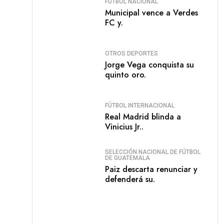
FÚTBOL NACIONAL
Municipal vence a Verdes
FC y.
OTROS DEPORTES
Jorge Vega conquista su
quinto oro.
FÚTBOL INTERNACIONAL
Real Madrid blinda a
Vinicius Jr..
SELECCIÓN NACIONAL DE FÚTBOL
DE GUATEMALA
Paiz descarta renunciar y
defenderá su.