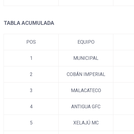
TABLA ACUMULADA
POS
EQUIPO
1
MUNICIPAL
2
COBÁN IMPERIAL
3
MALACATECO
4
ANTIGUA GFC
5
XELAJÚ MC