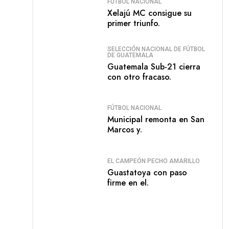
FÚTBOL NACIONAL
Xelajú MC consigue su
primer triunfo.
SELECCIÓN NACIONAL DE FÚTBOL
DE GUATEMALA
Guatemala Sub-21 cierra
con otro fracaso.
FÚTBOL NACIONAL
Municipal remonta en San
Marcos y.
EL CAMPEÓN PECHO AMARILLO
Guastatoya con paso
firme en el.