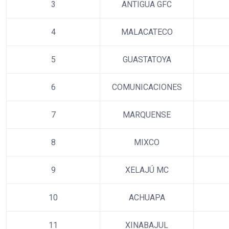
3
ANTIGUA GFC
4
MALACATECO
5
GUASTATOYA
6
COMUNICACIONES
7
MARQUENSE
8
MIXCO
9
XELAJÚ MC
10
ACHUAPA
11
XINABAJUL