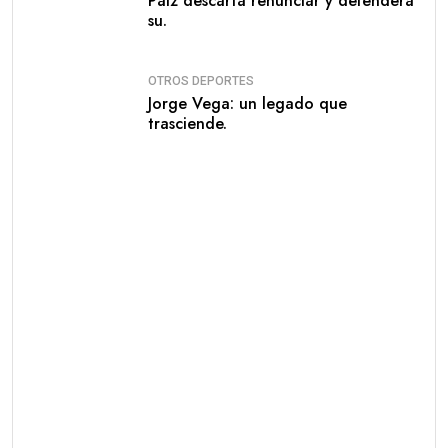
Paiz descarta renunciar y defenderá
su.
OTROS DEPORTES
Jorge Vega: un legado que
trasciende.