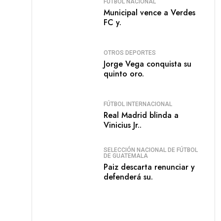
FÚTBOL NACIONAL
Municipal vence a Verdes
FC y.
OTROS DEPORTES
Jorge Vega conquista su
quinto oro.
FÚTBOL INTERNACIONAL
Real Madrid blinda a
Vinicius Jr..
SELECCIÓN NACIONAL DE FÚTBOL
DE GUATEMALA
Paiz descarta renunciar y
defenderá su.