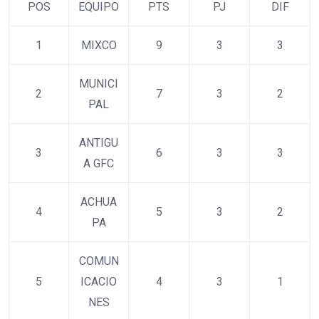
POS
EQUIPO
PTS
PJ
DIF
1
MIXCO
9
3
3
MUNICI
2
7
3
2
PAL
ANTIGU
3
6
3
3
A GFC
ACHUA
4
5
3
2
PA
COMUN
5
ICACIO
4
3
1
NES