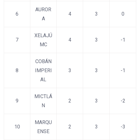
AUROR
6
4
3
0
A
XELAJÚ
7
4
3
-1
MC
COBÁN
8
IMPERI
3
3
-1
AL
MICTLÁ
9
2
3
-2
N
MARQU
10
2
3
-3
ENSE