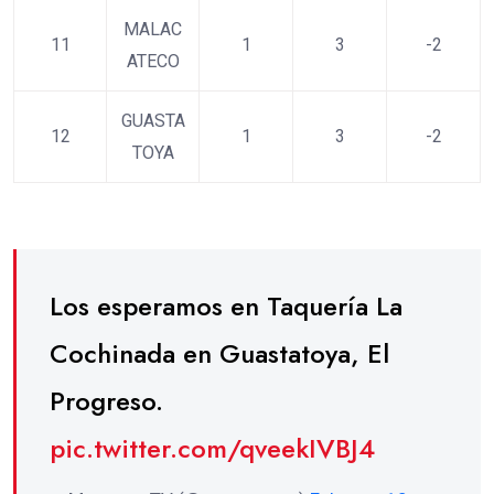
MALAC
11
1
3
-2
ATECO
GUASTA
12
1
3
-2
TOYA
Los esperamos en Taquería La
Cochinada en Guastatoya, El
Progreso.
pic.twitter.com/qveekIVBJ4