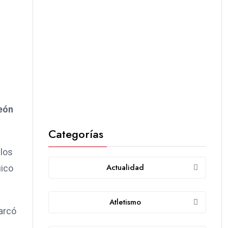
eón
Categorías
 los
Actualidad
uico
Atletismo
arcó