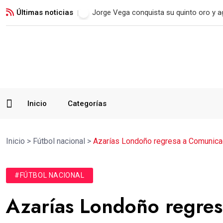
Últimas noticias
Real Madrid blinda a Vinicius Jr. hasta 2
Inicio
Categorías
Inicio
>
Fútbol nacional
>
Azarías Londoño regresa a Comunicaci
#FÚTBOL NACIONAL
Azarías Londoño regres