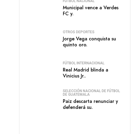
FÚTBOL NACIONAL
Municipal vence a Verdes
FC y.
OTROS DEPORTES
Jorge Vega conquista su
quinto oro.
FÚTBOL INTERNACIONAL
Real Madrid blinda a
Vinicius Jr..
SELECCIÓN NACIONAL DE FÚTBOL
DE GUATEMALA
Paiz descarta renunciar y
defenderá su.