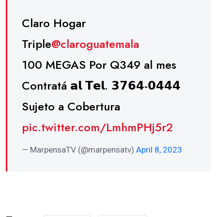
Claro Hogar
Triple
@claroguatemala
100 MEGAS Por Q349 al mes
Contratá 𝗮𝗹 𝗧𝗲𝗹. 𝟯𝟳𝟲𝟰-𝟬𝟰𝟰𝟰
Sujeto a Cobertura
pic.twitter.com/LmhmPHj5r2
— MarpensaTV (@marpensatv)
April 8, 2023