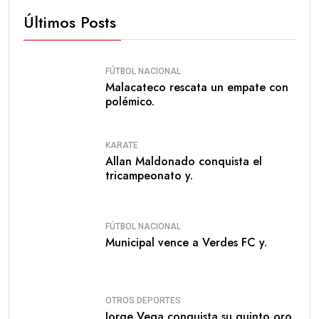
Últimos Posts
FÚTBOL NACIONAL
Malacateco rescata un empate con
polémico.
KARATE
Allan Maldonado conquista el
tricampeonato y.
FÚTBOL NACIONAL
Municipal vence a Verdes FC y.
OTROS DEPORTES
Jorge Vega conquista su quinto oro.