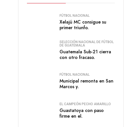
FÚTBOL NACIONAL
Xelajú MC consigue su
primer triunfo.
SELECCIÓN NACIONAL DE FÚTBOL
DE GUATEMALA
Guatemala Sub-21 cierra
con otro fracaso.
FÚTBOL NACIONAL
Municipal remonta en San
Marcos y.
EL CAMPEÓN PECHO AMARILLO
Guastatoya con paso
firme en el.