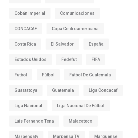
Cobán Imperial
Comunicaciones
CONCACAF
Copa Centroamericana
Costa Rica
El Salvador
España
Estados Unidos
Fedefut
FIFA
Futbol
Fútbol
Fútbol De Guatemala
Guastatoya
Guatemala
Liga Concacaf
Liga Nacional
Liga Nacional De Fútbol
Luis Fernando Tena
Malacateco
Marpensatv
Marpensa TV
Marquense