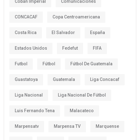
Cobán Imperial
Comunicaciones
CONCACAF
Copa Centroamericana
Costa Rica
El Salvador
España
Estados Unidos
Fedefut
FIFA
Futbol
Fútbol
Fútbol De Guatemala
Guastatoya
Guatemala
Liga Concacaf
Liga Nacional
Liga Nacional De Fútbol
Luis Fernando Tena
Malacateco
Marpensatv
Marpensa TV
Marquense