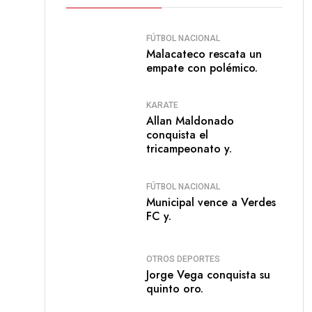
FÚTBOL NACIONAL
Malacateco rescata un
empate con polémico.
KARATE
Allan Maldonado
conquista el
tricampeonato y.
FÚTBOL NACIONAL
Municipal vence a Verdes
FC y.
OTROS DEPORTES
Jorge Vega conquista su
quinto oro.