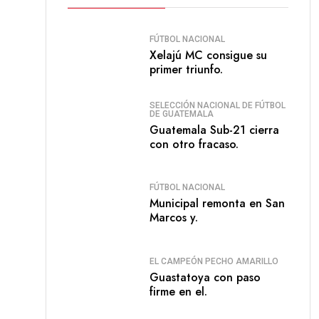
FÚTBOL NACIONAL
Xelajú MC consigue su
primer triunfo.
SELECCIÓN NACIONAL DE FÚTBOL
DE GUATEMALA
Guatemala Sub-21 cierra
con otro fracaso.
FÚTBOL NACIONAL
Municipal remonta en San
Marcos y.
EL CAMPEÓN PECHO AMARILLO
Guastatoya con paso
firme en el.