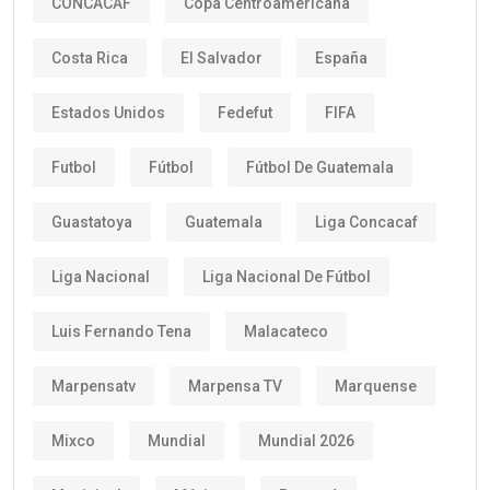
CONCACAF
Copa Centroamericana
Costa Rica
El Salvador
España
Estados Unidos
Fedefut
FIFA
Futbol
Fútbol
Fútbol De Guatemala
Guastatoya
Guatemala
Liga Concacaf
Liga Nacional
Liga Nacional De Fútbol
Luis Fernando Tena
Malacateco
Marpensatv
Marpensa TV
Marquense
Mixco
Mundial
Mundial 2026