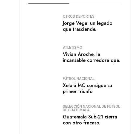
OTROS DEPORTES
Jorge Vega: un legado
que trasciende.
ATLETISMO
Vivian Aroche, la
incansable corredora que.
FÚTBOL NACIONAL
Xelajú MC consigue su
primer triunfo.
SELECCIÓN NACIONAL DE FÚTBOL
DE GUATEMALA
Guatemala Sub-21 cierra
con otro fracaso.