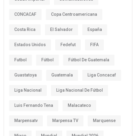
CONCACAF
Copa Centroamericana
Costa Rica
El Salvador
España
Estados Unidos
Fedefut
FIFA
Futbol
Fútbol
Fútbol De Guatemala
Guastatoya
Guatemala
Liga Concacaf
Liga Nacional
Liga Nacional De Fútbol
Luis Fernando Tena
Malacateco
Marpensatv
Marpensa TV
Marquense
Mixco
Mundial
Mundial 2026