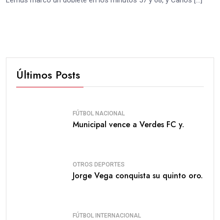
Lemus marcó un doblete en los minutos 57 y 68, y Carlos […]
Últimos Posts
FÚTBOL NACIONAL
Municipal vence a Verdes FC y.
OTROS DEPORTES
Jorge Vega conquista su quinto oro.
FÚTBOL INTERNACIONAL