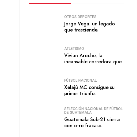
OTROS DEPORTES
Jorge Vega: un legado
que trasciende.
ATLETISMO
Vivian Aroche, la
incansable corredora que.
FÚTBOL NACIONAL
Xelajú MC consigue su
primer triunfo.
SELECCIÓN NACIONAL DE FÚTBOL
DE GUATEMALA
Guatemala Sub-21 cierra
con otro fracaso.