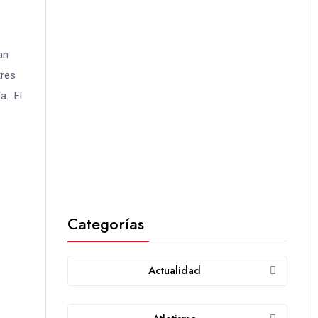
an
tres
a. El
Categorías
Actualidad