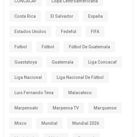
CONCACAF
Copa Centroamericana
Costa Rica
El Salvador
España
Estados Unidos
Fedefut
FIFA
Futbol
Fútbol
Fútbol De Guatemala
Guastatoya
Guatemala
Liga Concacaf
Liga Nacional
Liga Nacional De Fútbol
Luis Fernando Tena
Malacateco
Marpensatv
Marpensa TV
Marquense
Mixco
Mundial
Mundial 2026