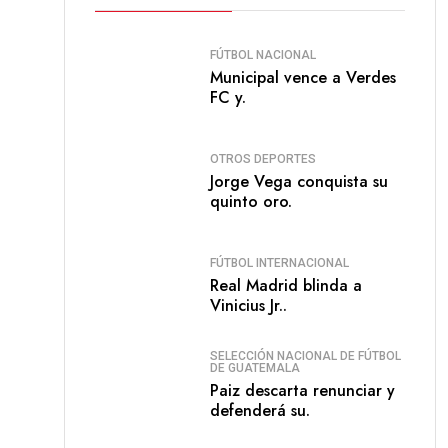
FÚTBOL NACIONAL
Municipal vence a Verdes
FC y.
OTROS DEPORTES
Jorge Vega conquista su
quinto oro.
FÚTBOL INTERNACIONAL
Real Madrid blinda a
Vinicius Jr..
SELECCIÓN NACIONAL DE FÚTBOL
DE GUATEMALA
Paiz descarta renunciar y
defenderá su.