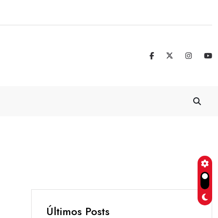
Real Madrid blinda a Vinicius Jr. hasta 
Últimos Posts