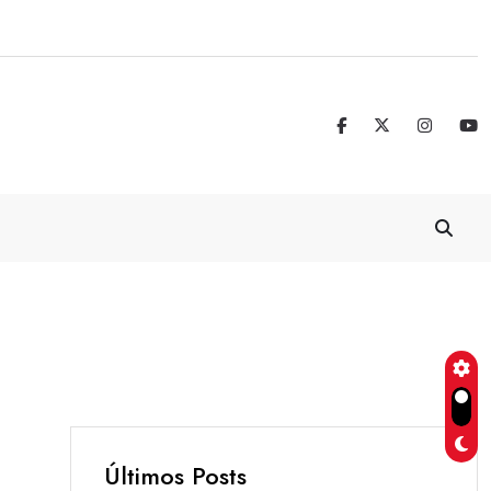
Real Madrid blinda a Vinicius Jr. hasta 
Últimos Posts