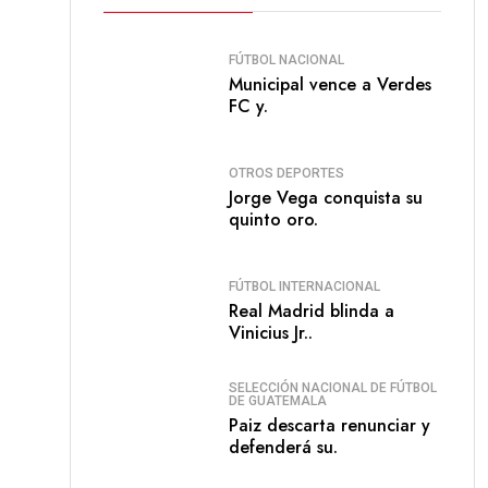
FÚTBOL NACIONAL
Municipal vence a Verdes
FC y.
OTROS DEPORTES
Jorge Vega conquista su
quinto oro.
FÚTBOL INTERNACIONAL
Real Madrid blinda a
Vinicius Jr..
SELECCIÓN NACIONAL DE FÚTBOL
DE GUATEMALA
Paiz descarta renunciar y
defenderá su.