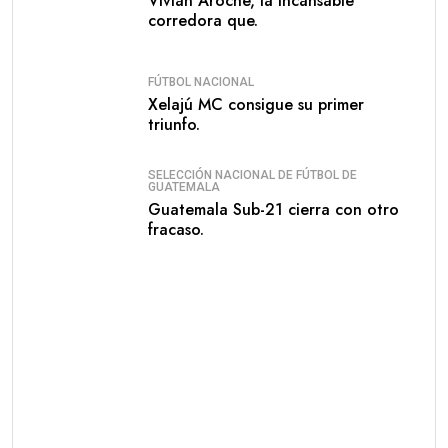
Vivian Aroche, la incansable
corredora que.
FÚTBOL NACIONAL
Xelajú MC consigue su primer
triunfo.
SELECCIÓN NACIONAL DE FÚTBOL DE
GUATEMALA
Guatemala Sub-21 cierra con otro
fracaso.