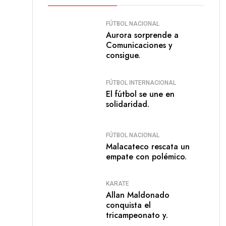
FÚTBOL NACIONAL
Aurora sorprende a
Comunicaciones y
consigue.
FÚTBOL INTERNACIONAL
El fútbol se une en
solidaridad.
FÚTBOL NACIONAL
Malacateco rescata un
empate con polémico.
KARATE
Allan Maldonado
conquista el
tricampeonato y.