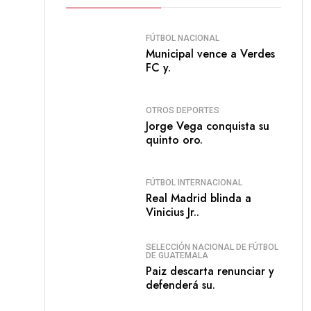
FÚTBOL NACIONAL
Municipal vence a Verdes
FC y.
OTROS DEPORTES
Jorge Vega conquista su
quinto oro.
FÚTBOL INTERNACIONAL
Real Madrid blinda a
Vinicius Jr..
SELECCIÓN NACIONAL DE FÚTBOL
DE GUATEMALA
Paiz descarta renunciar y
defenderá su.