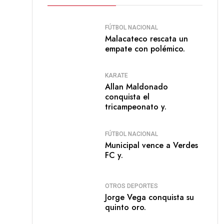
FÚTBOL NACIONAL
Malacateco rescata un
empate con polémico.
KARATE
Allan Maldonado
conquista el
tricampeonato y.
FÚTBOL NACIONAL
Municipal vence a Verdes
FC y.
OTROS DEPORTES
Jorge Vega conquista su
quinto oro.