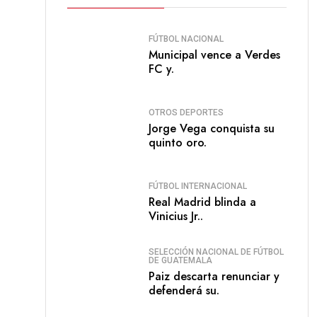
FÚTBOL NACIONAL
Municipal vence a Verdes
FC y.
OTROS DEPORTES
Jorge Vega conquista su
quinto oro.
FÚTBOL INTERNACIONAL
Real Madrid blinda a
Vinicius Jr..
SELECCIÓN NACIONAL DE FÚTBOL
DE GUATEMALA
Paiz descarta renunciar y
defenderá su.