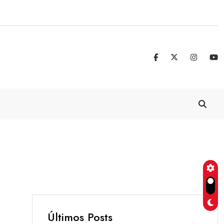
Real Madrid blinda a Vinicius Jr. hasta 
Últimos Posts