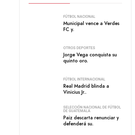
FÚTBOL NACIONAL
Municipal vence a Verdes
FC y.
OTROS DEPORTES
Jorge Vega conquista su
quinto oro.
FÚTBOL INTERNACIONAL
Real Madrid blinda a
Vinicius Jr..
SELECCIÓN NACIONAL DE FÚTBOL
DE GUATEMALA
Paiz descarta renunciar y
defenderá su.