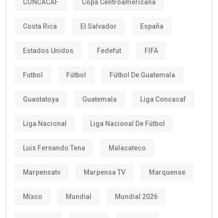
CONCACAF
Copa Centroamericana
Costa Rica
El Salvador
España
Estados Unidos
Fedefut
FIFA
Futbol
Fútbol
Fútbol De Guatemala
Guastatoya
Guatemala
Liga Concacaf
Liga Nacional
Liga Nacional De Fútbol
Luis Fernando Tena
Malacateco
Marpensatv
Marpensa TV
Marquense
Mixco
Mundial
Mundial 2026