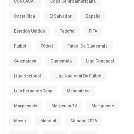
CONCACAF
Copa Centroamericana
Costa Rica
El Salvador
España
Estados Unidos
Fedefut
FIFA
Futbol
Fútbol
Fútbol De Guatemala
Guastatoya
Guatemala
Liga Concacaf
Liga Nacional
Liga Nacional De Fútbol
Luis Fernando Tena
Malacateco
Marpensatv
Marpensa TV
Marquense
Mixco
Mundial
Mundial 2026