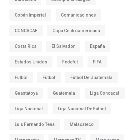
Cobán Imperial
Comunicaciones
CONCACAF
Copa Centroamericana
Costa Rica
El Salvador
España
Estados Unidos
Fedefut
FIFA
Futbol
Fútbol
Fútbol De Guatemala
Guastatoya
Guatemala
Liga Concacaf
Liga Nacional
Liga Nacional De Fútbol
Luis Fernando Tena
Malacateco
Marpensatv
Marpensa TV
Marquense