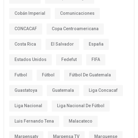
Cobán Imperial
Comunicaciones
CONCACAF
Copa Centroamericana
Costa Rica
El Salvador
España
Estados Unidos
Fedefut
FIFA
Futbol
Fútbol
Fútbol De Guatemala
Guastatoya
Guatemala
Liga Concacaf
Liga Nacional
Liga Nacional De Fútbol
Luis Fernando Tena
Malacateco
Marpensatv
Marpensa TV
Marquense