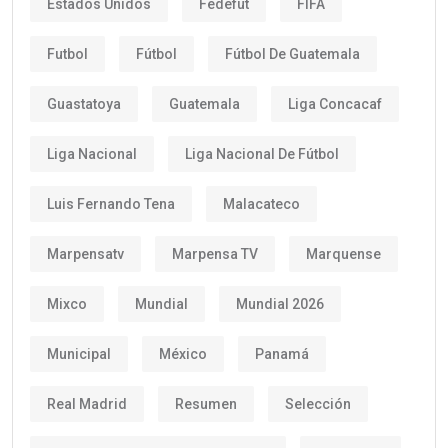
Estados Unidos
Fedefut
FIFA
Futbol
Fútbol
Fútbol De Guatemala
Guastatoya
Guatemala
Liga Concacaf
Liga Nacional
Liga Nacional De Fútbol
Luis Fernando Tena
Malacateco
Marpensatv
Marpensa TV
Marquense
Mixco
Mundial
Mundial 2026
Municipal
México
Panamá
Real Madrid
Resumen
Selección